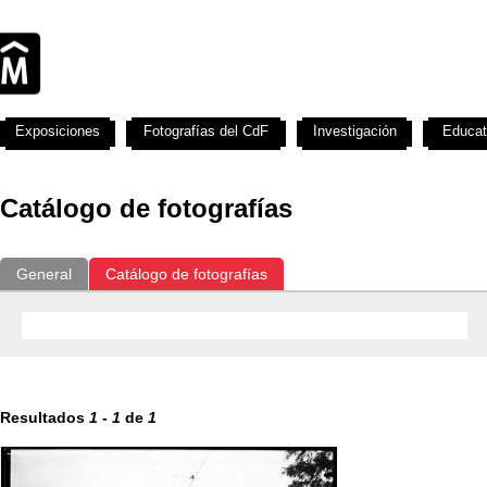
Exposiciones
Fotografías del CdF
Investigación
Educat
Catálogo de fotografías
General
Catálogo de fotografías
Resultados
1
-
1
de
1