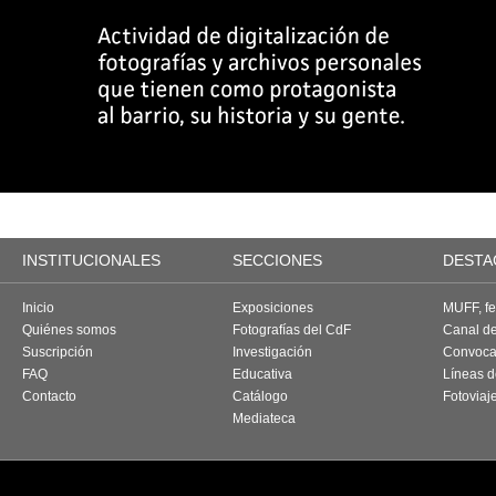
INSTITUCIONALES
SECCIONES
DESTA
Inicio
Exposiciones
MUFF, fes
Quiénes somos
Fotografías del CdF
Canal d
Suscripción
Investigación
Convoca
FAQ
Educativa
Líneas d
Contacto
Catálogo
Fotoviaj
Mediateca