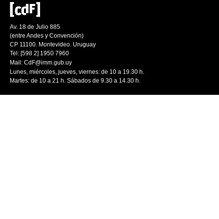
Av. 18 de Julio 885
(entre Andes y Convención)
CP 11100. Montevideo. Uruguay
Tel: [598 2] 1950 7960
Mail:
CdF@imm.gub.uy
Lunes, miércoles, jueves, viernes: de 10 a 19.30 h.
Martes: de 10 a 21 h. Sábados de 9.30 a 14.30 h.