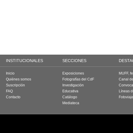
INSTITUCIONALES
SECCIONES
DESTA
Inicio
Exposiciones
MUFF, fes
Quiénes somos
Fotografías del CdF
Canal d
Suscripción
Investigación
Convoca
FAQ
Educativa
Líneas d
Contacto
Catálogo
Fotoviaj
Mediateca