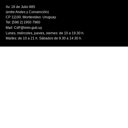
Av. 18 de Julio 885
(entre Andes y Convención)
CP 11100. Montevideo. Uruguay
Tel: [598 2] 1950 7960
Mail:
CdF@imm.gub.uy
Lunes, miércoles, jueves, viernes: de 10 a 19.30 h.
Martes: de 10 a 21 h. Sábados de 9.30 a 14.30 h.