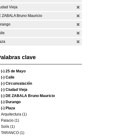
udad Vieja
 ZABALA Bruno Mauricio
rango
lle
aza
alabras clave
(-)
25 de Mayo
(-)
Calle
(-)
Circunvalación
(-)
Ciudad Vieja
(-)
DE ZABALA Bruno Mauricio
(-)
Durango
(-)
Plaza
Arquitectura (1)
Palacio (1)
Solís (1)
TARANCO (1)