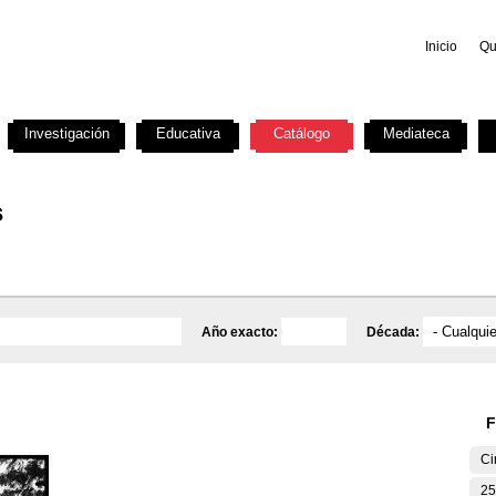
Inicio
Qu
Investigación
Educativa
Catálogo
Mediateca
s
Año exacto:
Década:
F
Ci
25