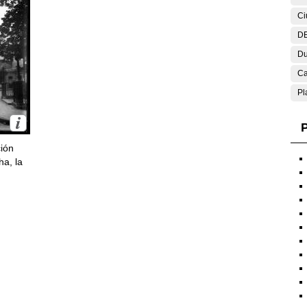
Ci
DE
Du
Ca
Pl
P
ción
ha, la