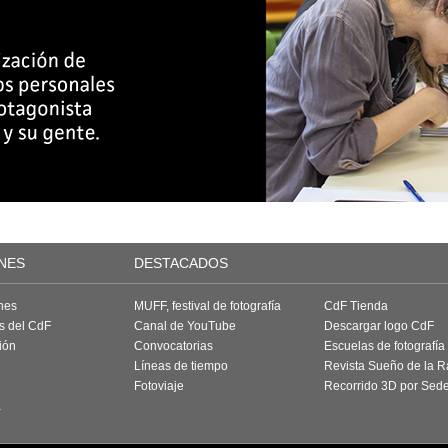
NES
DESTACADOS
nes
MUFF, festival de fotografía
CdF Tienda
as del CdF
Canal de YouTube
Descargar logo CdF
ión
Convocatorias
Escuelas de fotografía
Líneas de tiempo
Revista Sueño de la 
Fotoviaje
Recorrido 3D por Sed
a