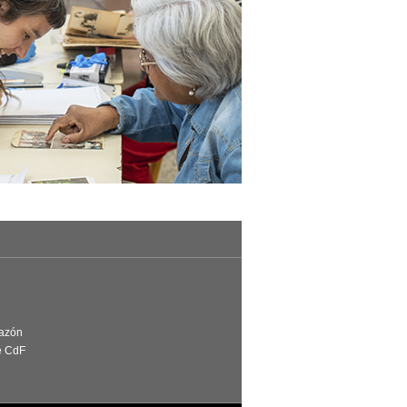
Razón
e CdF