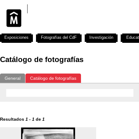
Exposiciones
Fotografías del CdF
Investigación
Educat
Catálogo de fotografías
General
Catálogo de fotografías
Resultados
1
-
1
de
1