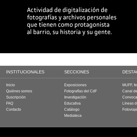
INSTITUCIONALES
SECCIONES
DESTA
Inicio
Exposiciones
MUFF, fes
Quiénes somos
Fotografías del CdF
Canal d
Suscripción
Investigación
Convoca
FAQ
Educativa
Líneas d
Contacto
Catálogo
Fotoviaj
Mediateca