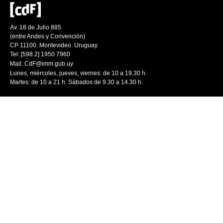
Av. 18 de Julio 885
(entre Andes y Convención)
CP 11100. Montevideo. Uruguay
Tel: [598 2] 1950 7960
Mail:
CdF@imm.gub.uy
Lunes, miércoles, jueves, viernes: de 10 a 19.30 h.
Martes: de 10 a 21 h. Sábados de 9.30 a 14.30 h.