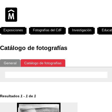
Exposiciones
Fotografías del CdF
Investigación
Educat
Catálogo de fotografías
General
Catálogo de fotografías
Resultados
1
-
1
de
1