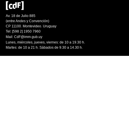
Av. 18 de Julio 885
(entre Andes y Convención)
CP 11100. Montevideo. Uruguay
Tel: [598 2] 1950 7960
Mail:
CdF@imm.gub.uy
Lunes, miércoles, jueves, viernes: de 10 a 19.30 h.
Martes: de 10 a 21 h. Sábados de 9.30 a 14.30 h.