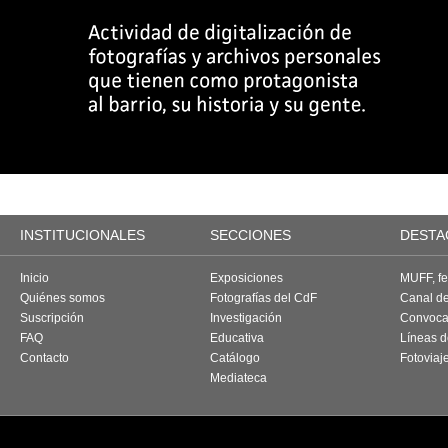
INSTITUCIONALES
SECCIONES
DESTA
Inicio
Exposiciones
MUFF, fes
Quiénes somos
Fotografías del CdF
Canal d
Suscripción
Investigación
Convoca
FAQ
Educativa
Líneas d
Contacto
Catálogo
Fotoviaj
Mediateca