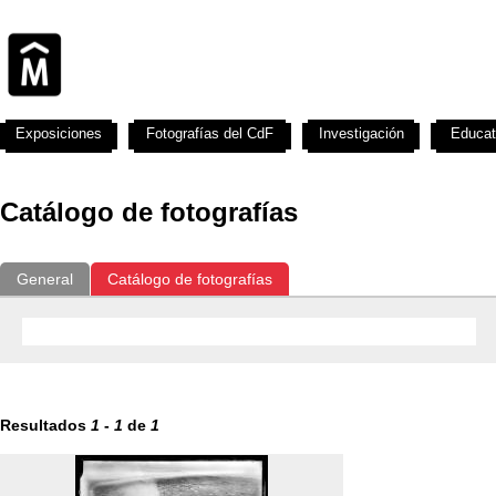
Exposiciones
Fotografías del CdF
Investigación
Educat
Catálogo de fotografías
General
Catálogo de fotografías
Resultados
1
-
1
de
1