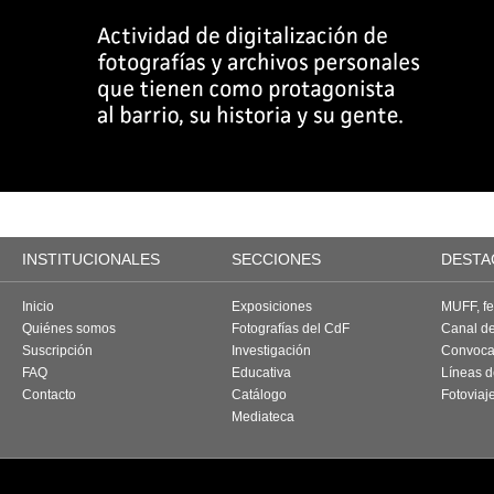
INSTITUCIONALES
SECCIONES
DESTA
Inicio
Exposiciones
MUFF, fes
Quiénes somos
Fotografías del CdF
Canal d
Suscripción
Investigación
Convoca
FAQ
Educativa
Líneas d
Contacto
Catálogo
Fotoviaj
Mediateca