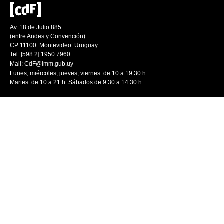
Av. 18 de Julio 885
(entre Andes y Convención)
CP 11100. Montevideo. Uruguay
Tel: [598 2] 1950 7960
Mail:
CdF@imm.gub.uy
Lunes, miércoles, jueves, viernes: de 10 a 19.30 h.
Martes: de 10 a 21 h. Sábados de 9.30 a 14.30 h.