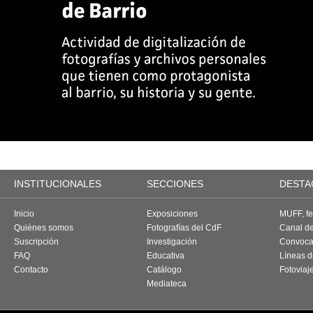
INSTITUCIONALES
SECCIONES
DESTA
Inicio
Exposiciones
MUFF, fes
Quiénes somos
Fotografías del CdF
Canal d
Suscripción
Investigación
Convoca
FAQ
Educativa
Líneas d
Contacto
Catálogo
Fotoviaj
Mediateca