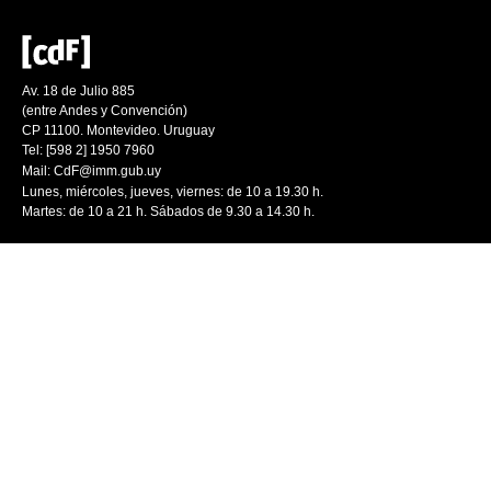
Av. 18 de Julio 885
(entre Andes y Convención)
CP 11100. Montevideo. Uruguay
Tel: [598 2] 1950 7960
Mail:
CdF@imm.gub.uy
Lunes, miércoles, jueves, viernes: de 10 a 19.30 h.
Martes: de 10 a 21 h. Sábados de 9.30 a 14.30 h.