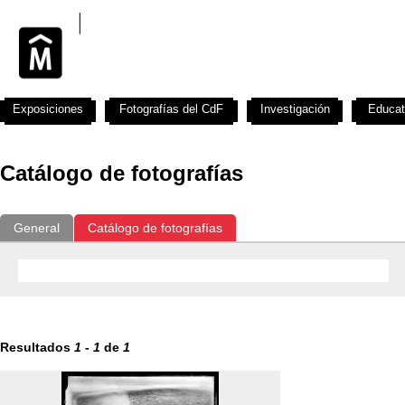
Exposiciones
Fotografías del CdF
Investigación
Educat
Catálogo de fotografías
General
Catálogo de fotografías
Resultados
1
-
1
de
1