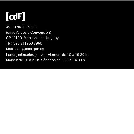
Av. 18 de Julio 885
(entre Andes y Convención)
CP 11100. Montevideo. Uruguay
Tel: [598 2] 1950 7960
Mail:
CdF@imm.gub.uy
Lunes, miércoles, jueves, viernes: de 10 a 19.30 h.
Martes: de 10 a 21 h. Sábados de 9.30 a 14.30 h.