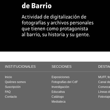
INSTITUCIONALES
SECCIONES
DESTA
Inicio
Exposiciones
MUFF, fes
Quiénes somos
Fotografías del CdF
Canal d
Suscripción
Investigación
Convoca
FAQ
Educativa
Líneas d
Contacto
Catálogo
Fotoviaj
Mediateca