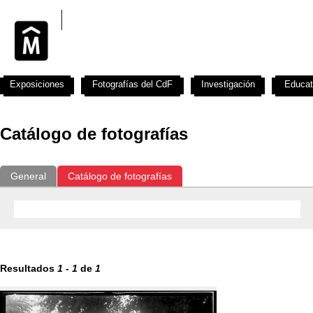
Exposiciones
Fotografías del CdF
Investigación
Educat
Catálogo de fotografías
General
Catálogo de fotografías
Resultados
1
-
1
de
1