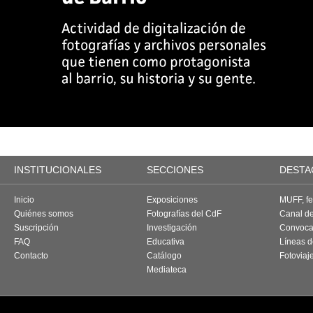
INSTITUCIONALES
SECCIONES
DESTA
Inicio
Exposiciones
MUFF, fes
Quiénes somos
Fotografías del CdF
Canal d
Suscripción
Investigación
Convoca
FAQ
Educativa
Líneas d
Contacto
Catálogo
Fotoviaj
Mediateca