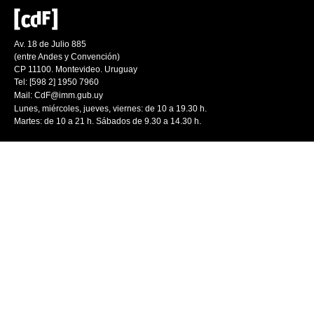
Av. 18 de Julio 885
(entre Andes y Convención)
CP 11100. Montevideo. Uruguay
Tel: [598 2] 1950 7960
Mail:
CdF@imm.gub.uy
Lunes, miércoles, jueves, viernes: de 10 a 19.30 h.
Martes: de 10 a 21 h. Sábados de 9.30 a 14.30 h.