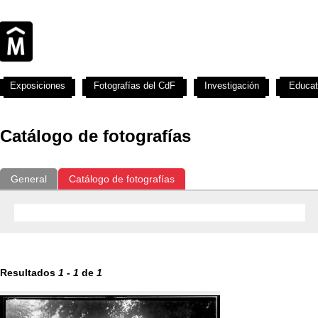
Exposiciones
Fotografías del CdF
Investigación
Educat
Catálogo de fotografías
General
Catálogo de fotografías
Resultados
1
-
1
de
1