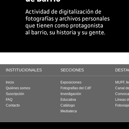
INSTITUCIONALES
SECCIONES
DESTA
Inicio
Exposiciones
MUFF, fes
Quiénes somos
Fotografías del CdF
Canal d
Suscripción
Investigación
Convoca
FAQ
Educativa
Líneas d
Contacto
Catálogo
Fotoviaj
Mediateca