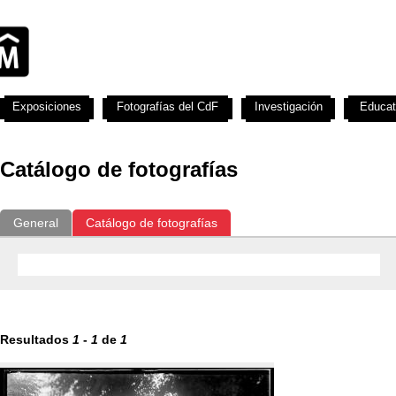
Exposiciones
Fotografías del CdF
Investigación
Educat
Catálogo de fotografías
General
Catálogo de fotografías
Resultados
1
-
1
de
1