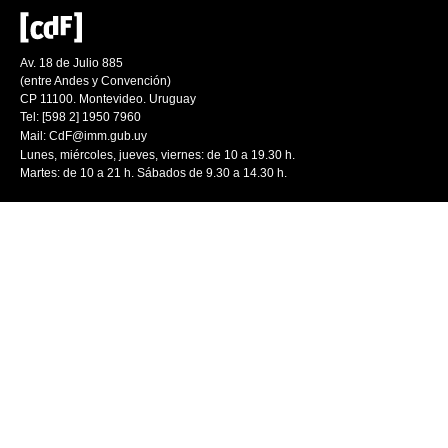
Av. 18 de Julio 885
(entre Andes y Convención)
CP 11100. Montevideo. Uruguay
Tel: [598 2] 1950 7960
Mail:
CdF@imm.gub.uy
Lunes, miércoles, jueves, viernes: de 10 a 19.30 h.
Martes: de 10 a 21 h. Sábados de 9.30 a 14.30 h.