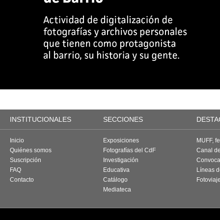
INSTITUCIONALES
SECCIONES
DESTA
Inicio
Exposiciones
MUFF, fes
Quiénes somos
Fotografías del CdF
Canal d
Suscripción
Investigación
Convoca
FAQ
Educativa
Líneas d
Contacto
Catálogo
Fotoviaj
Mediateca