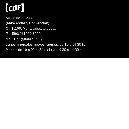
Av. 18 de Julio 885
(entre Andes y Convención)
CP 11100. Montevideo. Uruguay
Tel: [598 2] 1950 7960
Mail:
CdF@imm.gub.uy
Lunes, miércoles, jueves, viernes: de 10 a 19.30 h.
Martes: de 10 a 21 h. Sábados de 9.30 a 14.30 h.