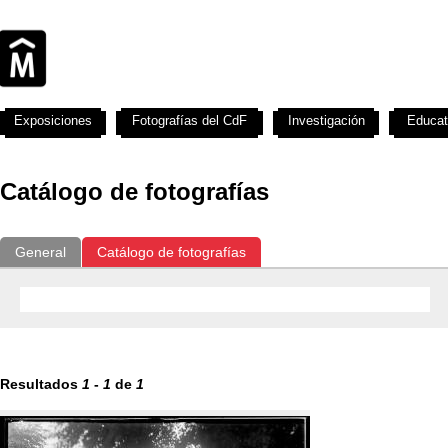
Exposiciones
Fotografías del CdF
Investigación
Educat
Catálogo de fotografías
General
Catálogo de fotografías
Resultados
1
-
1
de
1