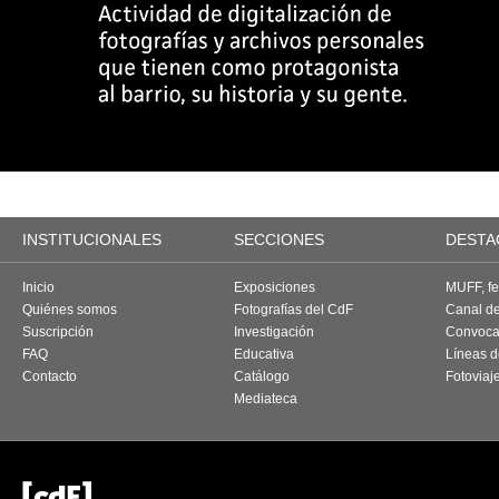
INSTITUCIONALES
SECCIONES
DESTA
Inicio
Exposiciones
MUFF, fes
Quiénes somos
Fotografías del CdF
Canal d
Suscripción
Investigación
Convoca
FAQ
Educativa
Líneas d
Contacto
Catálogo
Fotoviaj
Mediateca