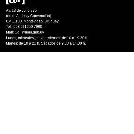
Av. 18 de Julio 885
(entre Andes y Convención)
CP 11100. Montevideo. Uruguay
Tel: [598 2] 1950 7960
Mail:
CdF@imm.gub.uy
Lunes, miércoles, jueves, viernes: de 10 a 19.30 h.
Martes: de 10 a 21 h. Sábados de 9.30 a 14.30 h.