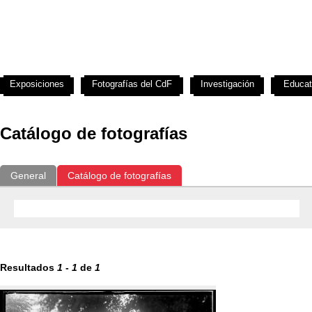
Exposiciones
Fotografías del CdF
Investigación
Educat
Catálogo de fotografías
General
Catálogo de fotografías
Resultados
1
-
1
de
1