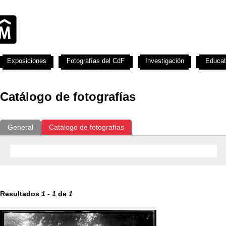
Exposiciones
Fotografías del CdF
Investigación
Educat
Catálogo de fotografías
General
Catálogo de fotografías
Resultados
1
-
1
de
1