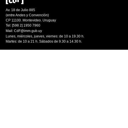
Av. 18 de Julio 885
(entre Andes y Convención)
CP 11100. Montevideo. Uruguay
Tel: [598 2] 1950 7960
Mail:
CdF@imm.gub.uy
Lunes, miércoles, jueves, viernes: de 10 a 19.30 h.
Martes: de 10 a 21 h. Sábados de 9.30 a 14.30 h.