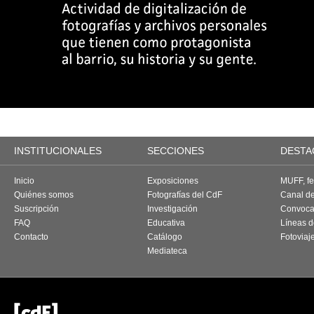
INSTITUCIONALES
SECCIONES
DESTA
Inicio
Exposiciones
MUFF, fes
Quiénes somos
Fotografías del CdF
Canal d
Suscripción
Investigación
Convoca
FAQ
Educativa
Líneas d
Contacto
Catálogo
Fotoviaj
Mediateca