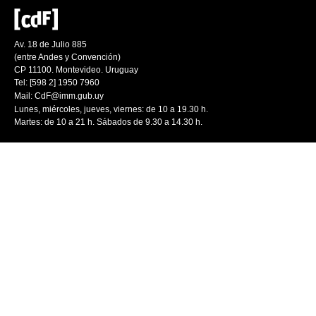
Av. 18 de Julio 885
(entre Andes y Convención)
CP 11100. Montevideo. Uruguay
Tel: [598 2] 1950 7960
Mail:
CdF@imm.gub.uy
Lunes, miércoles, jueves, viernes: de 10 a 19.30 h.
Martes: de 10 a 21 h. Sábados de 9.30 a 14.30 h.