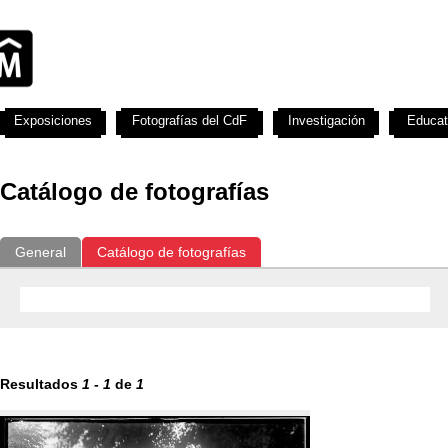
Exposiciones
Fotografías del CdF
Investigación
Educat
Catálogo de fotografías
General
Catálogo de fotografías
Resultados
1
-
1
de
1