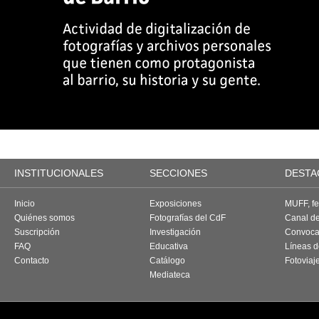
INSTITUCIONALES
SECCIONES
DESTA
Inicio
Exposiciones
MUFF, fes
Quiénes somos
Fotografías del CdF
Canal d
Suscripción
Investigación
Convoca
FAQ
Educativa
Líneas d
Contacto
Catálogo
Fotoviaj
Mediateca