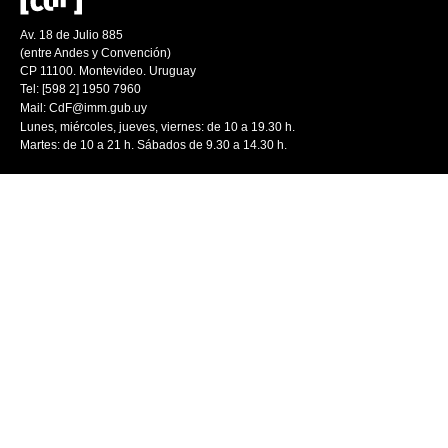
Av. 18 de Julio 885
(entre Andes y Convención)
CP 11100. Montevideo. Uruguay
Tel: [598 2] 1950 7960
Mail:
CdF@imm.gub.uy
Lunes, miércoles, jueves, viernes: de 10 a 19.30 h.
Martes: de 10 a 21 h. Sábados de 9.30 a 14.30 h.