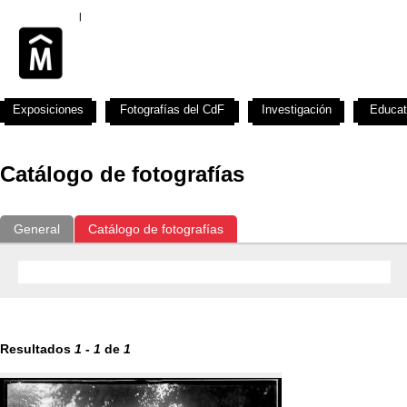
Exposiciones
Fotografías del CdF
Investigación
Educat
Catálogo de fotografías
General
Catálogo de fotografías
Resultados
1
-
1
de
1