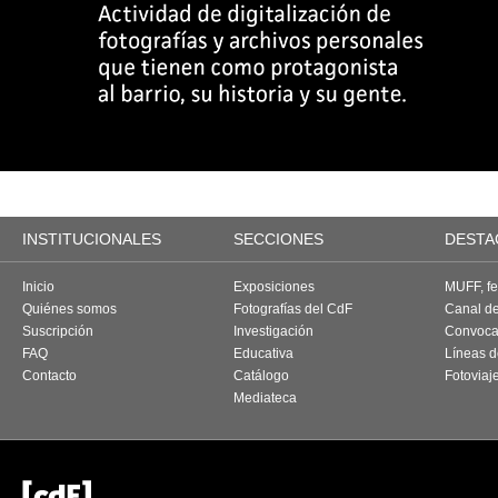
INSTITUCIONALES
SECCIONES
DESTA
Inicio
Exposiciones
MUFF, fes
Quiénes somos
Fotografías del CdF
Canal d
Suscripción
Investigación
Convoca
FAQ
Educativa
Líneas d
Contacto
Catálogo
Fotoviaj
Mediateca