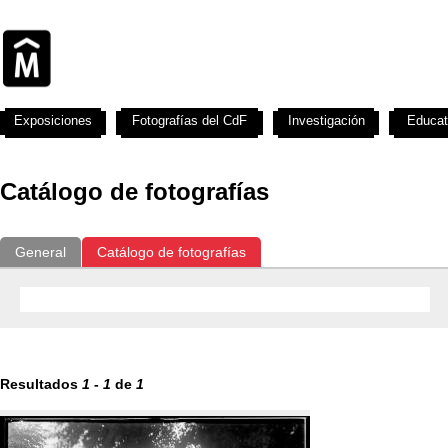
Exposiciones
Fotografías del CdF
Investigación
Educat
Catálogo de fotografías
General
Catálogo de fotografías
Resultados
1
-
1
de
1