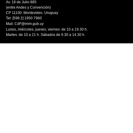
Av. 18 de Julio 885
(entre Andes y Convención)
CP 11100. Montevideo. Uruguay
Tel: [598 2] 1950 7960
Mail:
CdF@imm.gub.uy
Lunes, miércoles, jueves, viernes: de 10 a 19.30 h.
Martes: de 10 a 21 h. Sábados de 9.30 a 14.30 h.