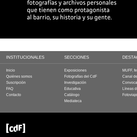
INSTITUCIONALES
SECCIONES
DESTA
Inicio
Exposiciones
MUFF, fes
Quiénes somos
Fotografías del CdF
Canal d
Suscripción
Investigación
Convoca
FAQ
Educativa
Líneas d
Contacto
Catálogo
Fotoviaj
Mediateca