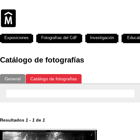
Exposiciones
Fotografías del CdF
Investigación
Educat
Catálogo de fotografías
General
Catálogo de fotografías
Resultados
1
-
1
de
1