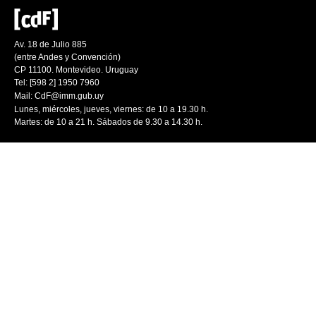
Av. 18 de Julio 885
(entre Andes y Convención)
CP 11100. Montevideo. Uruguay
Tel: [598 2] 1950 7960
Mail:
CdF@imm.gub.uy
Lunes, miércoles, jueves, viernes: de 10 a 19.30 h.
Martes: de 10 a 21 h. Sábados de 9.30 a 14.30 h.