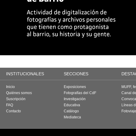
INSTITUCIONALES
SECCIONES
DESTA
Inicio
Exposiciones
MUFF, fes
Quiénes somos
Fotografías del CdF
Canal d
Suscripción
Investigación
Convoca
FAQ
Educativa
Líneas d
Contacto
Catálogo
Fotoviaj
Mediateca