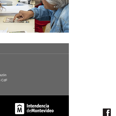
Razón
e CdF