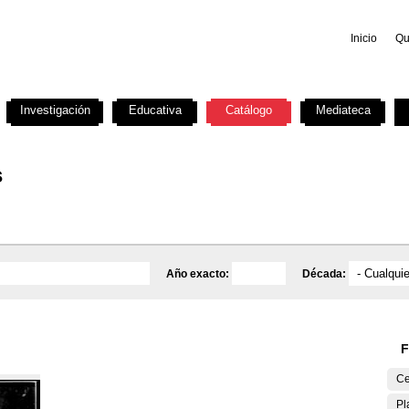
Inicio
Qu
Investigación
Educativa
Catálogo
Mediateca
s
Año exacto:
Década:
F
Ce
Pl