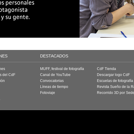
NES
DESTACADOS
nes
MUFF, festival de fotografía
CdF Tienda
as del CdF
Canal de YouTube
Descargar logo CdF
ión
Convocatorias
Escuelas de fotografía
Líneas de tiempo
Revista Sueño de la 
Fotoviaje
Recorrido 3D por Sed
a