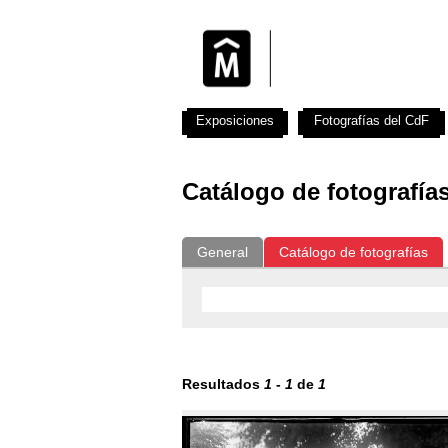
Exposiciones
Fotografías del CdF
Catálogo de fotografía
General
Catálogo de fotografías
Resultados
1
-
1
de
1