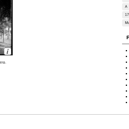
A
17
Mu
P
rro.