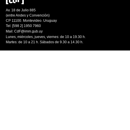
Av. 18 de Julio 885
(entre Andes y Convención)
CP 11100. Montevideo. Uruguay
Tel: [598 2] 1950 7960
Mail:
CdF@imm.gub.uy
Lunes, miércoles, jueves, viernes: de 10 a 19.30 h.
Martes: de 10 a 21 h. Sábados de 9.30 a 14.30 h.