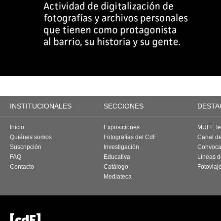
INSTITUCIONALES
SECCIONES
DESTA
Inicio
Exposiciones
MUFF, fes
Quiénes somos
Fotografías del CdF
Canal d
Suscripción
Investigación
Convoca
FAQ
Educativa
Líneas d
Contacto
Catálogo
Fotoviaj
Mediateca