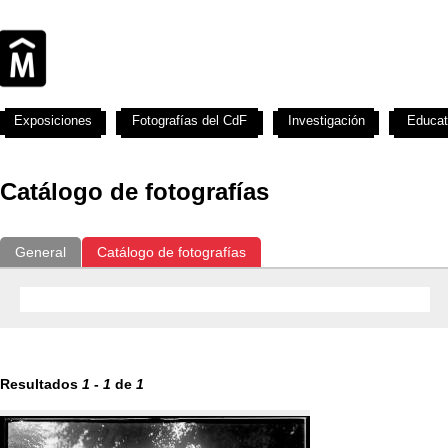
Exposiciones
Fotografías del CdF
Investigación
Educat
Catálogo de fotografías
General
Catálogo de fotografías
Resultados
1
-
1
de
1