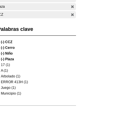
aza
CZ
alabras clave
(-)
CCZ
(-)
Cerro
(-)
Niño
(-)
Plaza
17 (1)
A (1)
Arbolado (1)
ERROR 413H (1)
Juego (1)
Municipio (1)