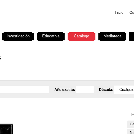
Inicio
Qu
Investigación
Educativa
Catálogo
Mediateca
s
Año exacto:
Década:
F
Ce
Ni