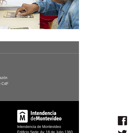
Razón
e CdF
Intendencia de Montevideo
Edificio Sede: Av. 18 de Julio 1360