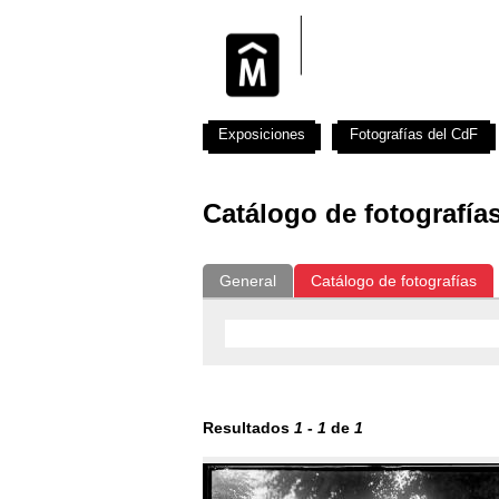
Exposiciones
Fotografías del CdF
Catálogo de fotografía
General
Catálogo de fotografías
Resultados
1
-
1
de
1