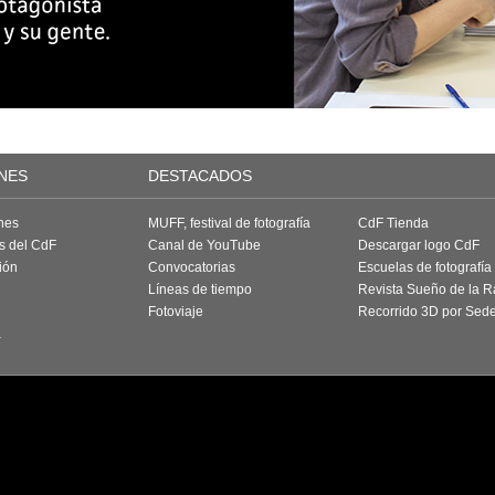
NES
DESTACADOS
nes
MUFF, festival de fotografía
CdF Tienda
as del CdF
Canal de YouTube
Descargar logo CdF
ión
Convocatorias
Escuelas de fotografía
Líneas de tiempo
Revista Sueño de la 
Fotoviaje
Recorrido 3D por Sed
a