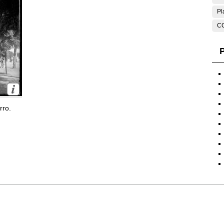
Pl
C
P
rro.