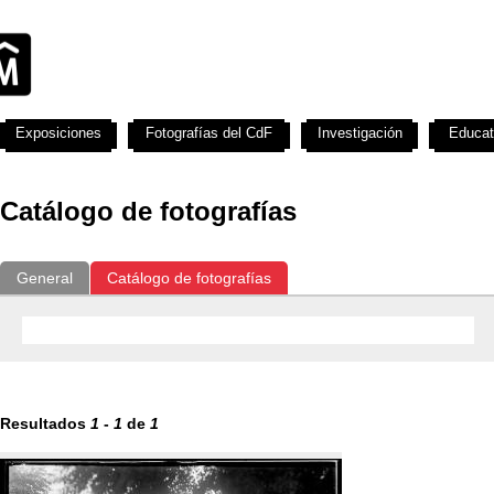
Exposiciones
Fotografías del CdF
Investigación
Educat
Catálogo de fotografías
General
Catálogo de fotografías
Resultados
1
-
1
de
1