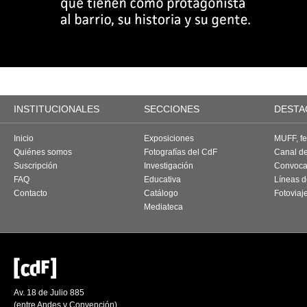
INSTITUCIONALES
SECCIONES
DESTA
Inicio
Exposiciones
MUFF, fes
Quiénes somos
Fotografías del CdF
Canal d
Suscripción
Investigación
Convoca
FAQ
Educativa
Líneas d
Contacto
Catálogo
Fotoviaj
Mediateca
Av. 18 de Julio 885
(entre Andes y Convención)