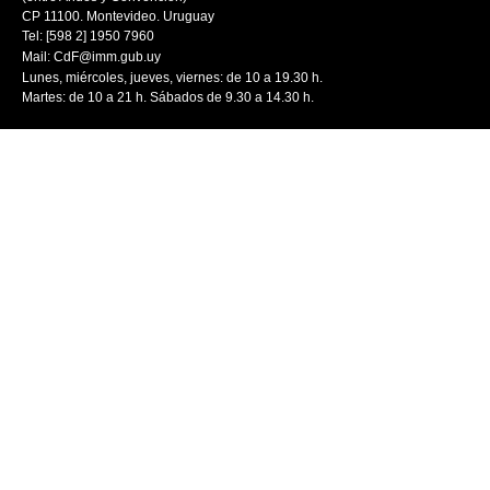
CP 11100. Montevideo. Uruguay
Tel: [598 2] 1950 7960
Mail:
CdF@imm.gub.uy
Lunes, miércoles, jueves, viernes: de 10 a 19.30 h.
Martes: de 10 a 21 h. Sábados de 9.30 a 14.30 h.