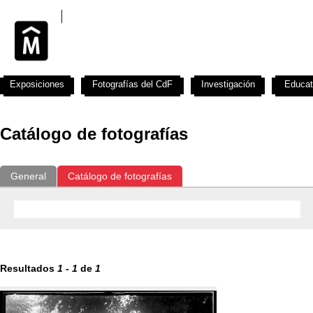
Exposiciones
Fotografías del CdF
Investigación
Educat
Catálogo de fotografías
General
Catálogo de fotografías
Resultados
1
-
1
de
1