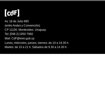
Av. 18 de Julio 885
(entre Andes y Convención)
CP 11100. Montevideo. Uruguay
Tel: [598 2] 1950 7960
Mail:
CdF@imm.gub.uy
Lunes, miércoles, jueves, viernes: de 10 a 19.30 h.
Martes: de 10 a 21 h. Sábados de 9.30 a 14.30 h.