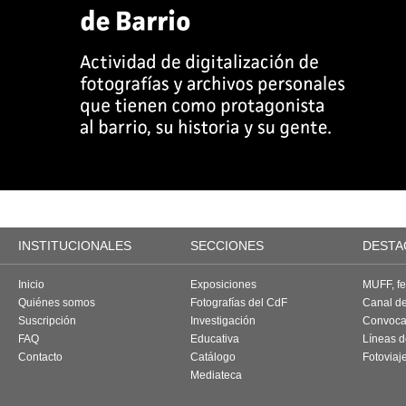
INSTITUCIONALES
SECCIONES
DESTA
Inicio
Exposiciones
MUFF, fes
Quiénes somos
Fotografías del CdF
Canal d
Suscripción
Investigación
Convoca
FAQ
Educativa
Líneas d
Contacto
Catálogo
Fotoviaj
Mediateca