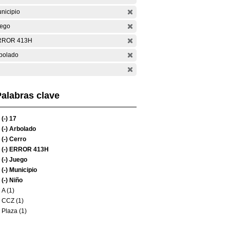
nicipio
ego
RROR 413H
bolado
alabras clave
(-)
17
(-)
Arbolado
(-)
Cerro
(-)
ERROR 413H
(-)
Juego
(-)
Municipio
(-)
Niño
A (1)
CCZ (1)
Plaza (1)