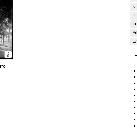
Mu
Ju
E
Ar
17
P
rro.