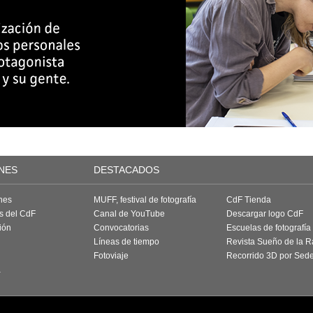
NES
DESTACADOS
nes
MUFF, festival de fotografía
CdF Tienda
as del CdF
Canal de YouTube
Descargar logo CdF
ión
Convocatorias
Escuelas de fotografía
Líneas de tiempo
Revista Sueño de la 
Fotoviaje
Recorrido 3D por Sed
a