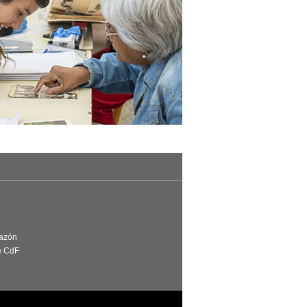
Razón
e CdF