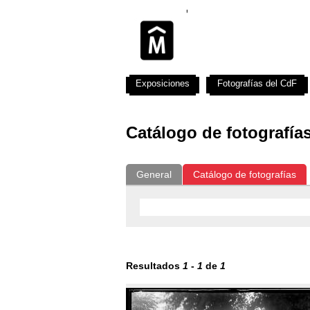
Exposiciones
Fotografías del CdF
Catálogo de fotografía
General
Catálogo de fotografías
Resultados
1
-
1
de
1