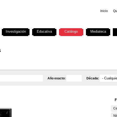
Inicio
Qu
Investigación
Educativa
Catálogo
Mediateca
s
Año exacto:
Década:
F
Ce
Ni