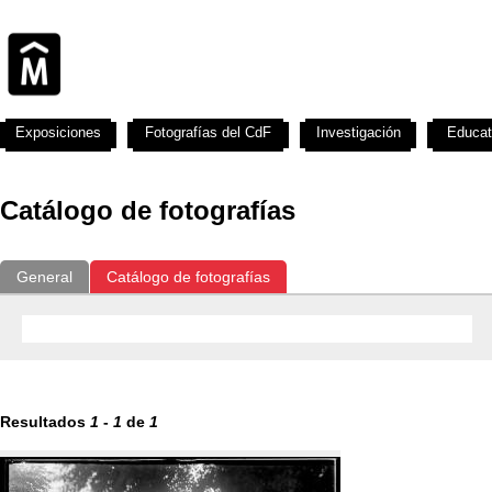
Exposiciones
Fotografías del CdF
Investigación
Educat
Catálogo de fotografías
General
Catálogo de fotografías
Resultados
1
-
1
de
1