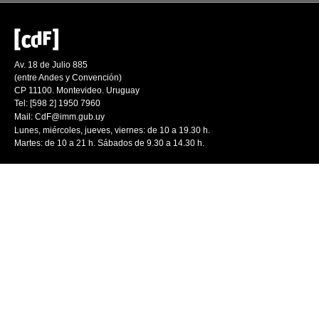
Av. 18 de Julio 885
(entre Andes y Convención)
CP 11100. Montevideo. Uruguay
Tel: [598 2] 1950 7960
Mail:
CdF@imm.gub.uy
Lunes, miércoles, jueves, viernes: de 10 a 19.30 h.
Martes: de 10 a 21 h. Sábados de 9.30 a 14.30 h.