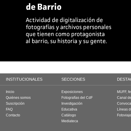
INSTITUCIONALES
SECCIONES
DESTA
Inicio
Exposiciones
MUFF, fes
Quiénes somos
Fotografías del CdF
Canal d
Suscripción
Investigación
Convoca
FAQ
Educativa
Líneas d
Contacto
Catálogo
Fotoviaj
Mediateca