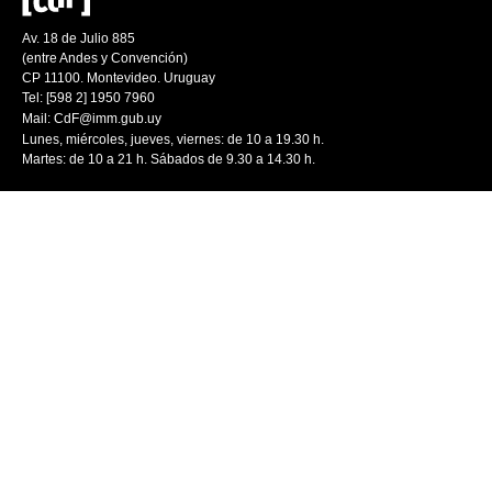
Av. 18 de Julio 885
(entre Andes y Convención)
CP 11100. Montevideo. Uruguay
Tel: [598 2] 1950 7960
Mail:
CdF@imm.gub.uy
Lunes, miércoles, jueves, viernes: de 10 a 19.30 h.
Martes: de 10 a 21 h. Sábados de 9.30 a 14.30 h.