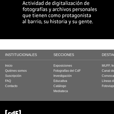
INSTITUCIONALES
SECCIONES
DESTA
Inicio
Exposiciones
MUFF, fes
Quiénes somos
Fotografías del CdF
Canal d
Suscripción
Investigación
Convoca
FAQ
Educativa
Líneas d
Contacto
Catálogo
Fotoviaj
Mediateca