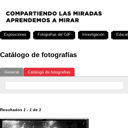
Exposiciones
Fotografías del CdF
Investigación
Educat
Catálogo de fotografías
General
Catálogo de fotografías
Resultados
1
-
1
de
1