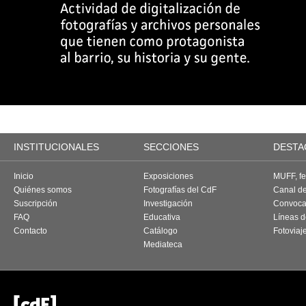
INSTITUCIONALES
SECCIONES
DESTA
Inicio
Exposiciones
MUFF, fes
Quiénes somos
Fotografías del CdF
Canal d
Suscripción
Investigación
Convoca
FAQ
Educativa
Líneas d
Contacto
Catálogo
Fotoviaj
Mediateca