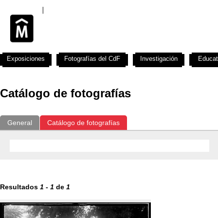
Exposiciones
Fotografías del CdF
Investigación
Educat
Catálogo de fotografías
General
Catálogo de fotografías
Resultados
1
-
1
de
1