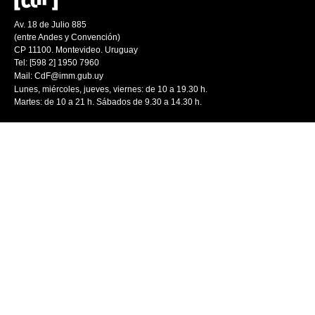
Av. 18 de Julio 885
(entre Andes y Convención)
CP 11100. Montevideo. Uruguay
Tel: [598 2] 1950 7960
Mail:
CdF@imm.gub.uy
Lunes, miércoles, jueves, viernes: de 10 a 19.30 h.
Martes: de 10 a 21 h. Sábados de 9.30 a 14.30 h.