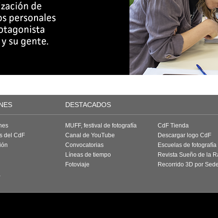
NES
DESTACADOS
nes
MUFF, festival de fotografía
CdF Tienda
as del CdF
Canal de YouTube
Descargar logo CdF
ión
Convocatorias
Escuelas de fotografía
Líneas de tiempo
Revista Sueño de la 
Fotoviaje
Recorrido 3D por Sed
a