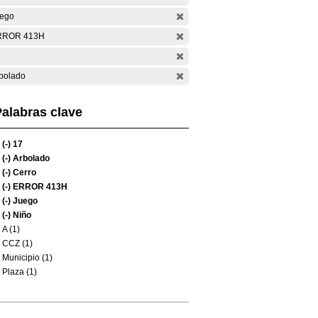
ego
RROR 413H
bolado
alabras clave
(-)
17
(-)
Arbolado
(-)
Cerro
(-)
ERROR 413H
(-)
Juego
(-)
Niño
A (1)
CCZ (1)
Municipio (1)
Plaza (1)