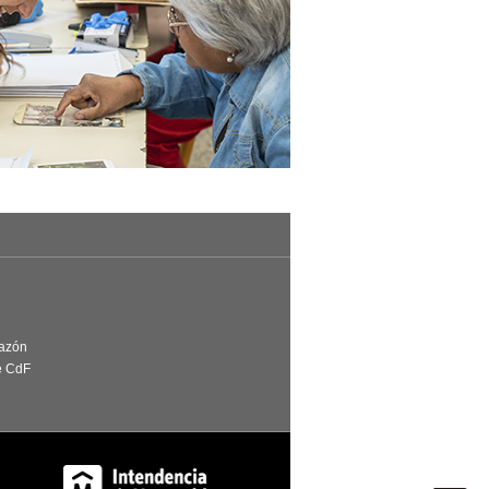
Razón
e CdF