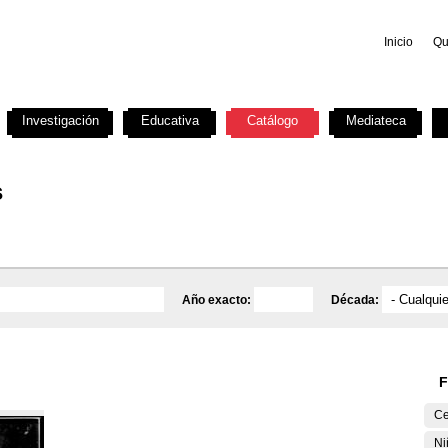
Inicio
Qu
Investigación
Educativa
Catálogo
Mediateca
s
Año exacto:
Década:
F
Ce
Ni