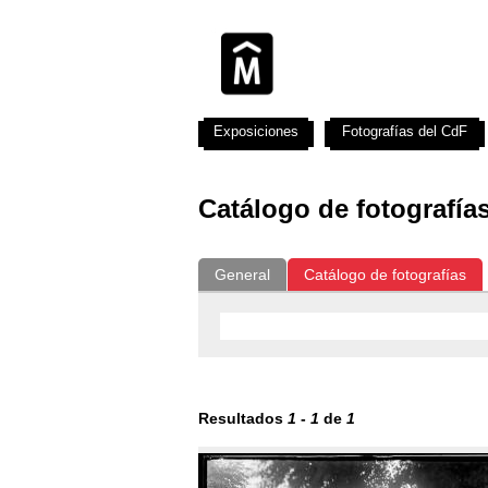
Exposiciones
Fotografías del CdF
Catálogo de fotografía
General
Catálogo de fotografías
Resultados
1
-
1
de
1