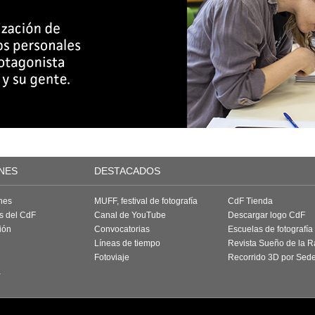
NES
DESTACADOS
nes
MUFF, festival de fotografía
CdF Tienda
as del CdF
Canal de YouTube
Descargar logo CdF
ión
Convocatorias
Escuelas de fotografía
Líneas de tiempo
Revista Sueño de la 
Fotoviaje
Recorrido 3D por Sed
a