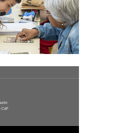
Razón
e CdF