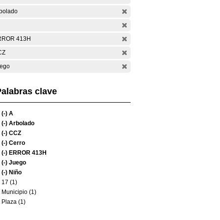
bolado
RROR 413H
CZ
ego
alabras clave
(-)
A
(-)
Arbolado
(-)
CCZ
(-)
Cerro
(-)
ERROR 413H
(-)
Juego
(-)
Niño
17 (1)
Municipio (1)
Plaza (1)