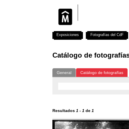
Exposiciones
Fotografías del CdF
Catálogo de fotografía
General
Catálogo de fotografías
Resultados
1
-
1
de
1