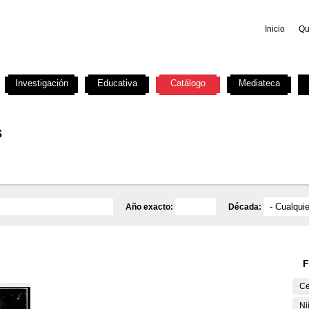
Inicio
Qu
Investigación
Educativa
Catálogo
Mediateca
s
Año exacto:
Década:
F
Ce
Ni