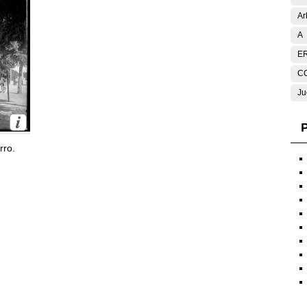
Ar
A
E
C
Ju
P
rro.