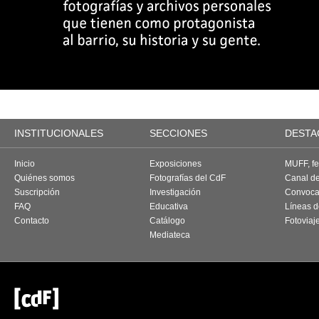
INSTITUCIONALES
SECCIONES
DESTA
Inicio
Exposiciones
MUFF, fes
Quiénes somos
Fotografías del CdF
Canal d
Suscripción
Investigación
Convoca
FAQ
Educativa
Líneas d
Contacto
Catálogo
Fotoviaj
Mediateca