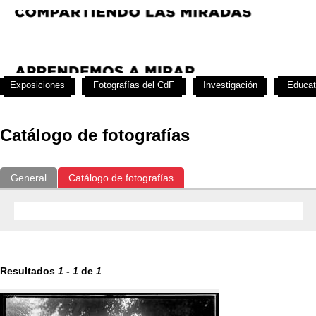
Exposiciones
Fotografías del CdF
Investigación
Educat
Catálogo de fotografías
General
Catálogo de fotografías
Resultados
1
-
1
de
1