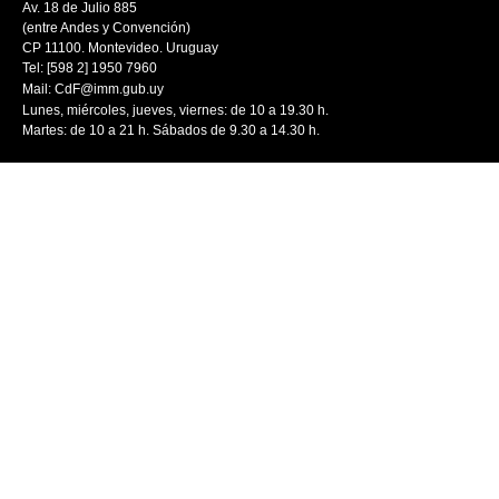
Av. 18 de Julio 885
(entre Andes y Convención)
CP 11100. Montevideo. Uruguay
Tel: [598 2] 1950 7960
Mail:
CdF@imm.gub.uy
Lunes, miércoles, jueves, viernes: de 10 a 19.30 h.
Martes: de 10 a 21 h. Sábados de 9.30 a 14.30 h.