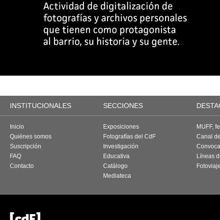
INSTITUCIONALES
SECCIONES
DESTA
Inicio
Exposiciones
MUFF, fes
Quiénes somos
Fotografías del CdF
Canal d
Suscripción
Investigación
Convoca
FAQ
Educativa
Líneas d
Contacto
Catálogo
Fotoviaj
Mediateca