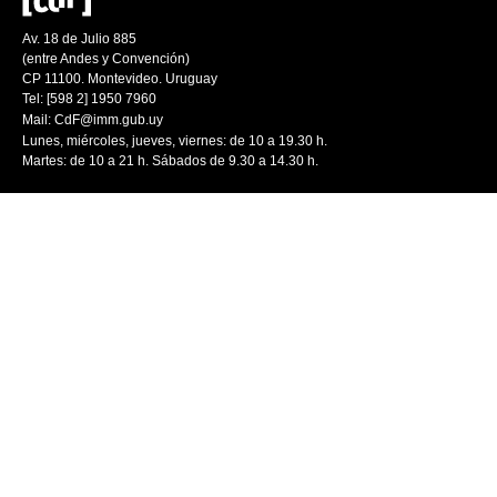
Av. 18 de Julio 885
(entre Andes y Convención)
CP 11100. Montevideo. Uruguay
Tel: [598 2] 1950 7960
Mail:
CdF@imm.gub.uy
Lunes, miércoles, jueves, viernes: de 10 a 19.30 h.
Martes: de 10 a 21 h. Sábados de 9.30 a 14.30 h.