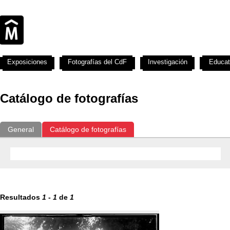
Exposiciones
Fotografías del CdF
Investigación
Educat
Catálogo de fotografías
General
Catálogo de fotografías
Resultados
1
-
1
de
1