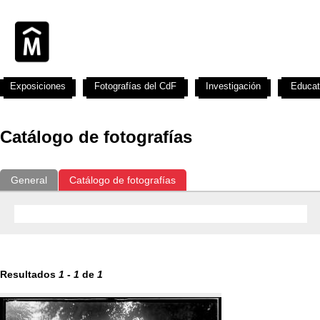
Exposiciones
Fotografías del CdF
Investigación
Educat
Catálogo de fotografías
General
Catálogo de fotografías
Resultados
1
-
1
de
1