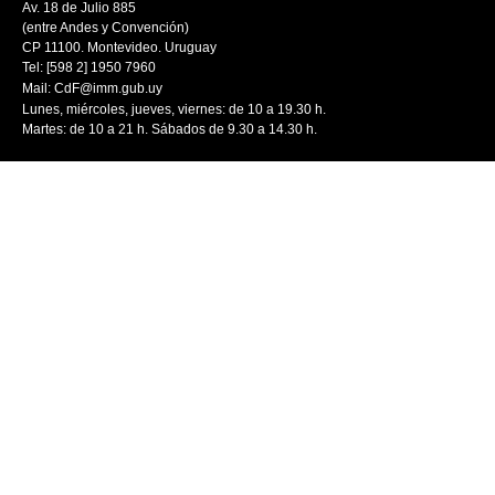
Av. 18 de Julio 885
(entre Andes y Convención)
CP 11100. Montevideo. Uruguay
Tel: [598 2] 1950 7960
Mail:
CdF@imm.gub.uy
Lunes, miércoles, jueves, viernes: de 10 a 19.30 h.
Martes: de 10 a 21 h. Sábados de 9.30 a 14.30 h.