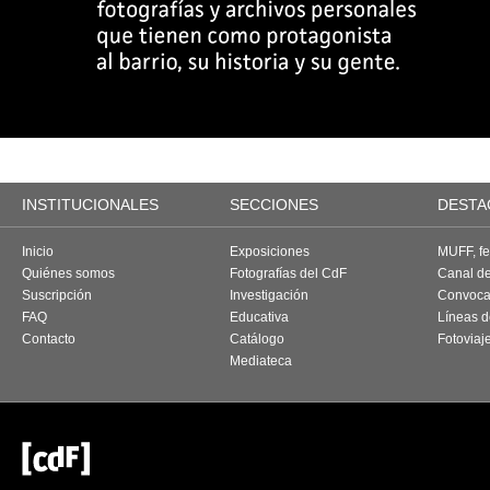
INSTITUCIONALES
SECCIONES
DESTA
Inicio
Exposiciones
MUFF, fes
Quiénes somos
Fotografías del CdF
Canal d
Suscripción
Investigación
Convoca
FAQ
Educativa
Líneas d
Contacto
Catálogo
Fotoviaj
Mediateca