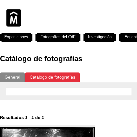
Exposiciones
Fotografías del CdF
Investigación
Educat
Catálogo de fotografías
General
Catálogo de fotografías
Resultados
1
-
1
de
1