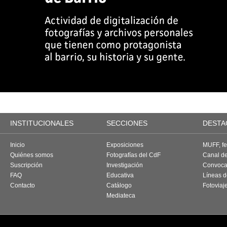
INSTITUCIONALES
SECCIONES
DESTA
Inicio
Exposiciones
MUFF, fes
Quiénes somos
Fotografías del CdF
Canal d
Suscripción
Investigación
Convoca
FAQ
Educativa
Líneas d
Contacto
Catálogo
Fotoviaj
Mediateca