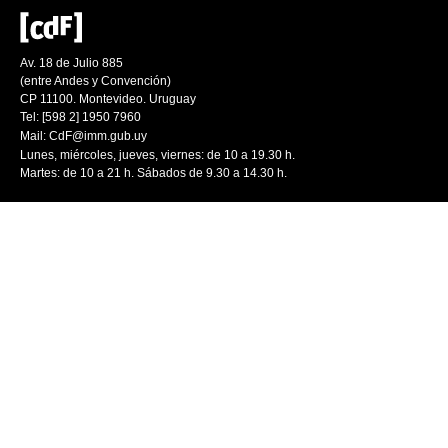
Av. 18 de Julio 885
(entre Andes y Convención)
CP 11100. Montevideo. Uruguay
Tel: [598 2] 1950 7960
Mail:
CdF@imm.gub.uy
Lunes, miércoles, jueves, viernes: de 10 a 19.30 h.
Martes: de 10 a 21 h. Sábados de 9.30 a 14.30 h.