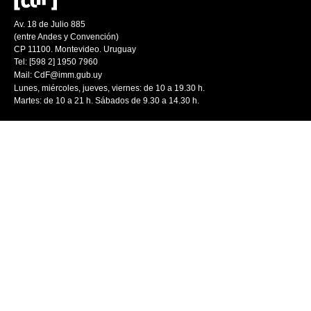
Av. 18 de Julio 885
(entre Andes y Convención)
CP 11100. Montevideo. Uruguay
Tel: [598 2] 1950 7960
Mail:
CdF@imm.gub.uy
Lunes, miércoles, jueves, viernes: de 10 a 19.30 h.
Martes: de 10 a 21 h. Sábados de 9.30 a 14.30 h.