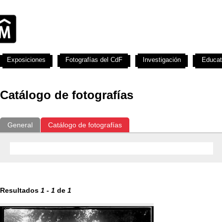
Exposiciones
Fotografías del CdF
Investigación
Educat
Catálogo de fotografías
General
Catálogo de fotografías
Resultados
1
-
1
de
1