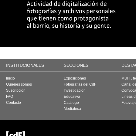
INSTITUCIONALES
SECCIONES
DESTA
Inicio
Exposiciones
MUFF, fes
Quiénes somos
Fotografías del CdF
Canal d
Suscripción
Investigación
Convoca
FAQ
Educativa
Líneas d
Contacto
Catálogo
Fotoviaj
Mediateca