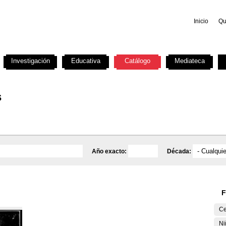
Inicio
Qu
Investigación
Educativa
Catálogo
Mediateca
s
Año exacto:
Década:
F
Ce
Ni