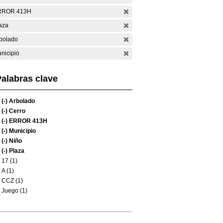
RROR 413H
aza
bolado
nicipio
alabras clave
(-)
Arbolado
(-)
Cerro
(-)
ERROR 413H
(-)
Municipio
(-)
Niño
(-)
Plaza
17 (1)
A (1)
CCZ (1)
Juego (1)