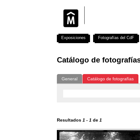
Exposiciones
Fotografías del CdF
Catálogo de fotografía
General
Catálogo de fotografías
Resultados
1
-
1
de
1