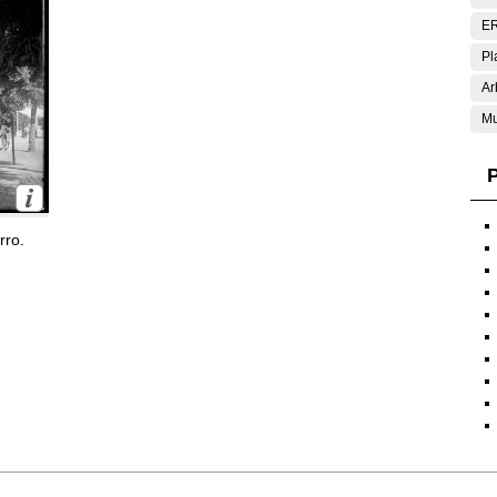
E
Pl
Ar
Mu
P
rro.