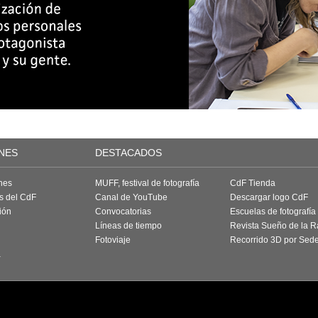
NES
DESTACADOS
nes
MUFF, festival de fotografía
CdF Tienda
as del CdF
Canal de YouTube
Descargar logo CdF
ión
Convocatorias
Escuelas de fotografía
Líneas de tiempo
Revista Sueño de la 
Fotoviaje
Recorrido 3D por Sed
a