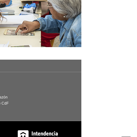
Razón
e CdF