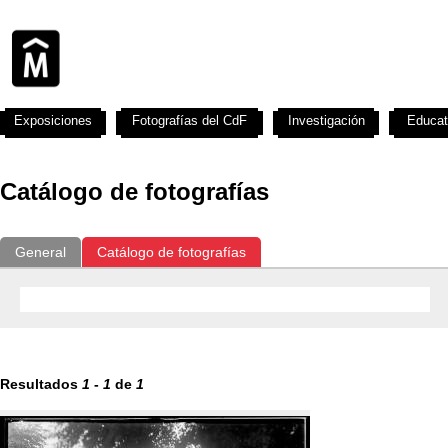
Exposiciones
Fotografías del CdF
Investigación
Educat
Catálogo de fotografías
General
Catálogo de fotografías
Resultados
1
-
1
de
1