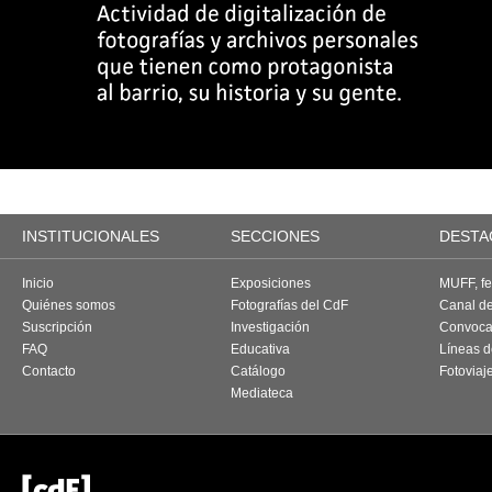
INSTITUCIONALES
SECCIONES
DESTA
Inicio
Exposiciones
MUFF, fes
Quiénes somos
Fotografías del CdF
Canal d
Suscripción
Investigación
Convoca
FAQ
Educativa
Líneas d
Contacto
Catálogo
Fotoviaj
Mediateca