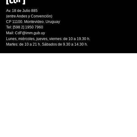
Av. 18 de Julio 885
(entre Andes y Convención)
CP 11100. Montevideo. Uruguay
Tel: [598 2] 1950 7960
Mail:
CdF@imm.gub.uy
Lunes, miércoles, jueves, viernes: de 10 a 19.30 h.
Martes: de 10 a 21 h. Sábados de 9.30 a 14.30 h.