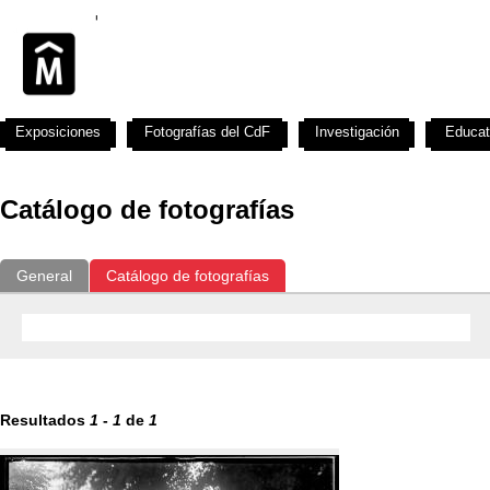
Exposiciones
Fotografías del CdF
Investigación
Educat
Catálogo de fotografías
General
Catálogo de fotografías
Resultados
1
-
1
de
1