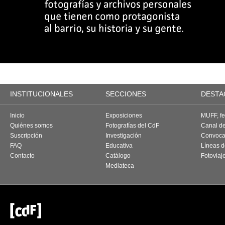
INSTITUCIONALES
SECCIONES
DESTA
Inicio
Exposiciones
MUFF, fes
Quiénes somos
Fotografías del CdF
Canal d
Suscripción
Investigación
Convoca
FAQ
Educativa
Líneas d
Contacto
Catálogo
Fotoviaj
Mediateca