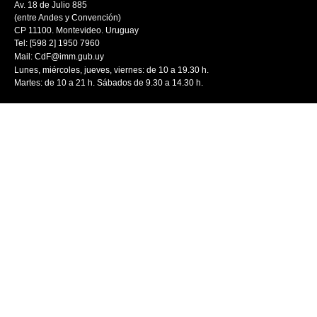
Av. 18 de Julio 885
(entre Andes y Convención)
CP 11100. Montevideo. Uruguay
Tel: [598 2] 1950 7960
Mail:
CdF@imm.gub.uy
Lunes, miércoles, jueves, viernes: de 10 a 19.30 h.
Martes: de 10 a 21 h. Sábados de 9.30 a 14.30 h.