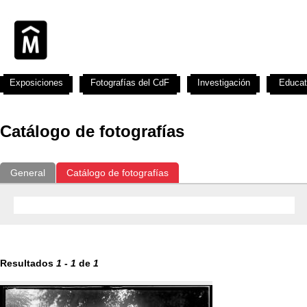
Exposiciones
Fotografías del CdF
Investigación
Educat
Catálogo de fotografías
General
Catálogo de fotografías
Resultados
1
-
1
de
1