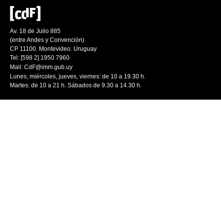
Av. 18 de Julio 885
(entre Andes y Convención)
CP 11100. Montevideo. Uruguay
Tel: [598 2] 1950 7960
Mail:
CdF@imm.gub.uy
Lunes, miércoles, jueves, viernes: de 10 a 19.30 h.
Martes: de 10 a 21 h. Sábados de 9.30 a 14.30 h.