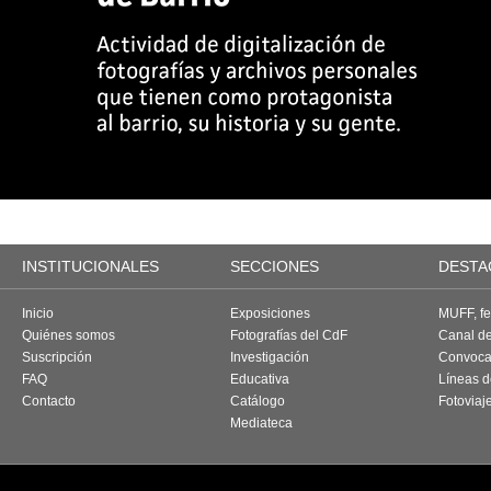
INSTITUCIONALES
SECCIONES
DESTA
Inicio
Exposiciones
MUFF, fes
Quiénes somos
Fotografías del CdF
Canal d
Suscripción
Investigación
Convoca
FAQ
Educativa
Líneas d
Contacto
Catálogo
Fotoviaj
Mediateca