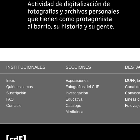
INSTITUCIONALES
SECCIONES
DESTA
Inicio
Exposiciones
MUFF, fes
Quiénes somos
Fotografías del CdF
Canal d
Suscripción
Investigación
Convoca
FAQ
Educativa
Líneas d
Contacto
Catálogo
Fotoviaj
Mediateca