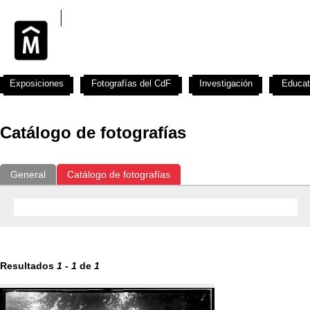
Exposiciones
Fotografías del CdF
Investigación
Educat
Catálogo de fotografías
General
Catálogo de fotografías
Resultados
1
-
1
de
1