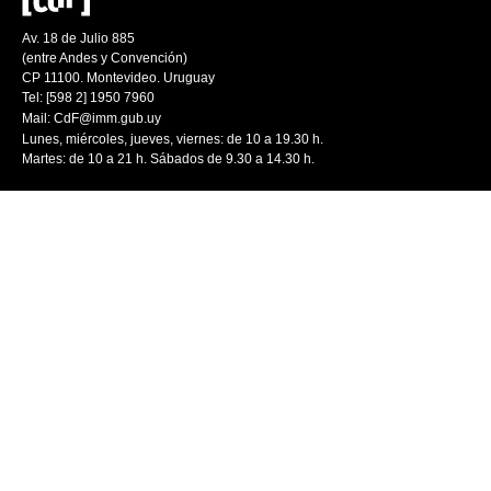
Av. 18 de Julio 885
(entre Andes y Convención)
CP 11100. Montevideo. Uruguay
Tel: [598 2] 1950 7960
Mail:
CdF@imm.gub.uy
Lunes, miércoles, jueves, viernes: de 10 a 19.30 h.
Martes: de 10 a 21 h. Sábados de 9.30 a 14.30 h.