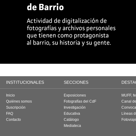
INSTITUCIONALES
SECCIONES
DESTA
Inicio
Exposiciones
MUFF, fes
Quiénes somos
Fotografías del CdF
Canal d
Suscripción
Investigación
Convoca
FAQ
Educativa
Líneas d
Contacto
Catálogo
Fotoviaj
Mediateca