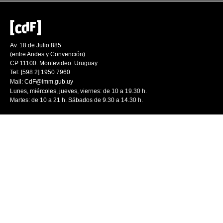
Av. 18 de Julio 885
(entre Andes y Convención)
CP 11100. Montevideo. Uruguay
Tel: [598 2] 1950 7960
Mail:
CdF@imm.gub.uy
Lunes, miércoles, jueves, viernes: de 10 a 19.30 h.
Martes: de 10 a 21 h. Sábados de 9.30 a 14.30 h.