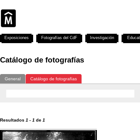
Exposiciones
Fotografías del CdF
Investigación
Educat
Catálogo de fotografías
General
Catálogo de fotografías
Resultados
1
-
1
de
1