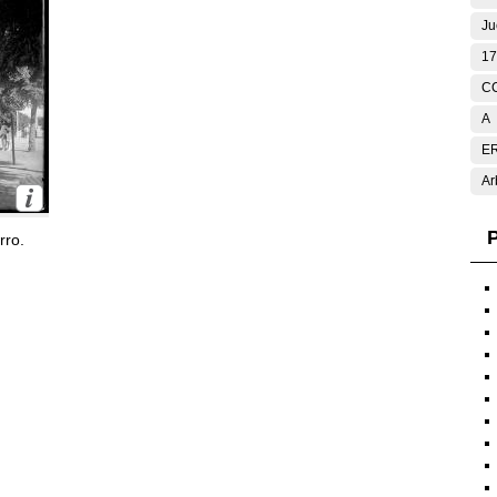
Ju
17
C
A
E
Ar
P
rro.