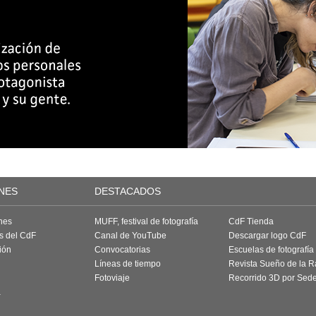
NES
DESTACADOS
nes
MUFF, festival de fotografía
CdF Tienda
as del CdF
Canal de YouTube
Descargar logo CdF
ión
Convocatorias
Escuelas de fotografía
Líneas de tiempo
Revista Sueño de la 
Fotoviaje
Recorrido 3D por Sed
a