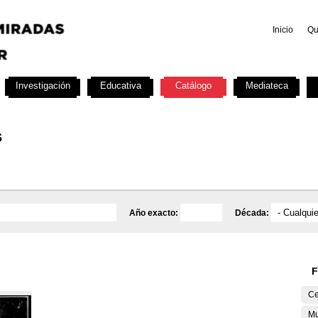
Inicio
Qu
Investigación
Educativa
Catálogo
Mediateca
s
Año exacto:
Década:
F
Ce
Mu