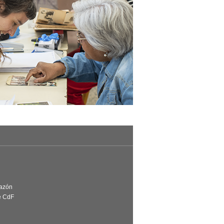
Razón
e CdF