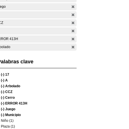
ego
CZ
RROR 413H
bolado
alabras clave
(-)
17
(-)
A
(-)
Arbolado
(-)
CCZ
(-)
Cerro
(-)
ERROR 413H
(-)
Juego
(-)
Municipio
Niño (1)
Plaza (1)