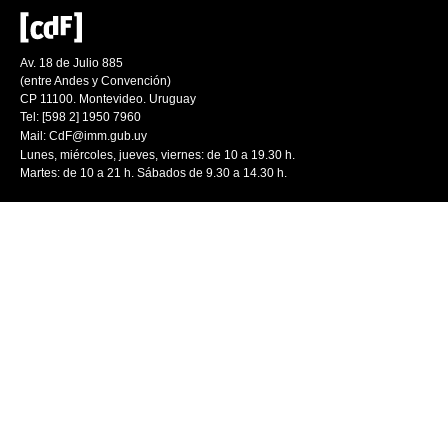
Av. 18 de Julio 885
(entre Andes y Convención)
CP 11100. Montevideo. Uruguay
Tel: [598 2] 1950 7960
Mail:
CdF@imm.gub.uy
Lunes, miércoles, jueves, viernes: de 10 a 19.30 h.
Martes: de 10 a 21 h. Sábados de 9.30 a 14.30 h.