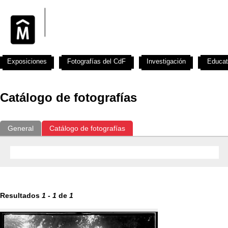
Exposiciones
Fotografías del CdF
Investigación
Educat
Catálogo de fotografías
General
Catálogo de fotografías
Resultados
1
-
1
de
1