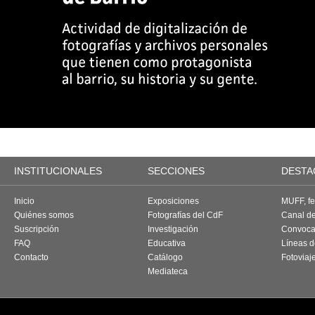
INSTITUCIONALES
SECCIONES
DESTA
Inicio
Exposiciones
MUFF, fes
Quiénes somos
Fotografías del CdF
Canal d
Suscripción
Investigación
Convoca
FAQ
Educativa
Líneas d
Contacto
Catálogo
Fotoviaj
Mediateca