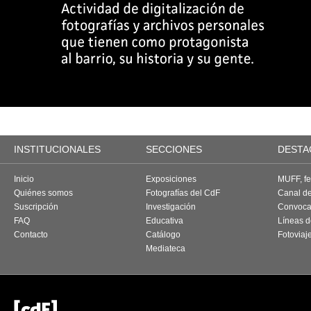
INSTITUCIONALES
SECCIONES
DESTA
Inicio
Exposiciones
MUFF, fes
Quiénes somos
Fotografías del CdF
Canal d
Suscripción
Investigación
Convoca
FAQ
Educativa
Líneas d
Contacto
Catálogo
Fotoviaj
Mediateca