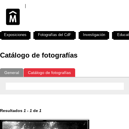
Exposiciones
Fotografías del CdF
Investigación
Educat
Catálogo de fotografías
General
Catálogo de fotografías
Resultados
1
-
1
de
1