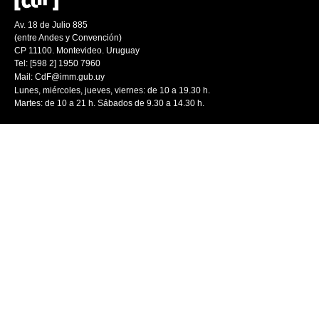
Av. 18 de Julio 885
(entre Andes y Convención)
CP 11100. Montevideo. Uruguay
Tel: [598 2] 1950 7960
Mail:
CdF@imm.gub.uy
Lunes, miércoles, jueves, viernes: de 10 a 19.30 h.
Martes: de 10 a 21 h. Sábados de 9.30 a 14.30 h.