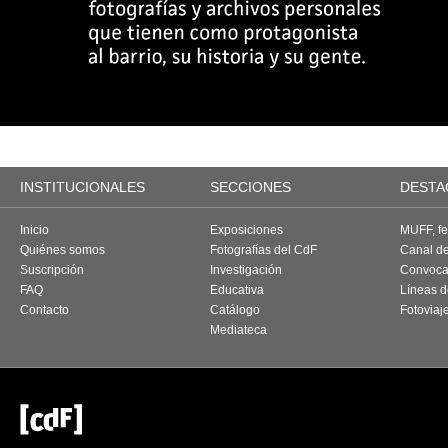
INSTITUCIONALES
SECCIONES
DESTA
Inicio
Exposiciones
MUFF, fes
Quiénes somos
Fotografías del CdF
Canal d
Suscripción
Investigación
Convoca
FAQ
Educativa
Líneas d
Contacto
Catálogo
Fotoviaj
Mediateca