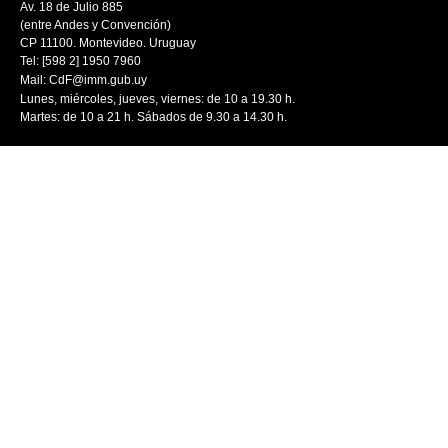
Av. 18 de Julio 885
(entre Andes y Convención)
CP 11100. Montevideo. Uruguay
Tel: [598 2] 1950 7960
Mail:
CdF@imm.gub.uy
Lunes, miércoles, jueves, viernes: de 10 a 19.30 h.
Martes: de 10 a 21 h. Sábados de 9.30 a 14.30 h.