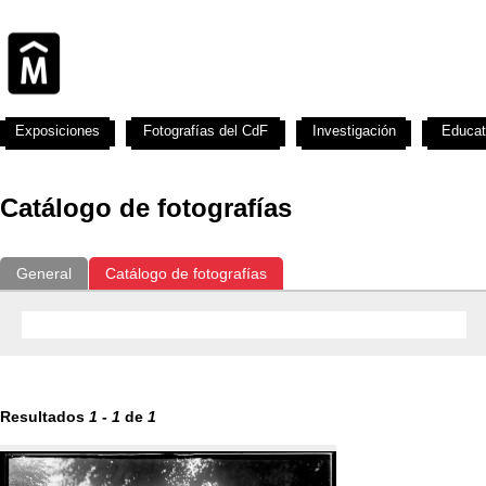
Exposiciones
Fotografías del CdF
Investigación
Educat
Catálogo de fotografías
General
Catálogo de fotografías
Resultados
1
-
1
de
1