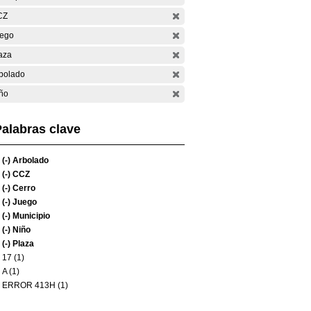
CZ
ego
aza
bolado
ño
alabras clave
(-)
Arbolado
(-)
CCZ
(-)
Cerro
(-)
Juego
(-)
Municipio
(-)
Niño
(-)
Plaza
17 (1)
A (1)
ERROR 413H (1)