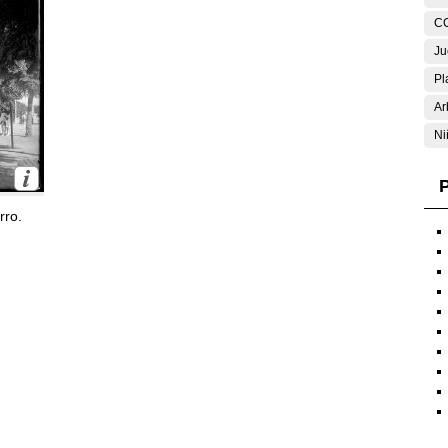
C
Ju
Pl
Ar
Ni
P
rro.