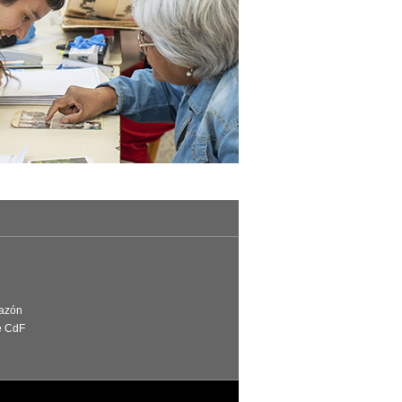
Razón
e CdF