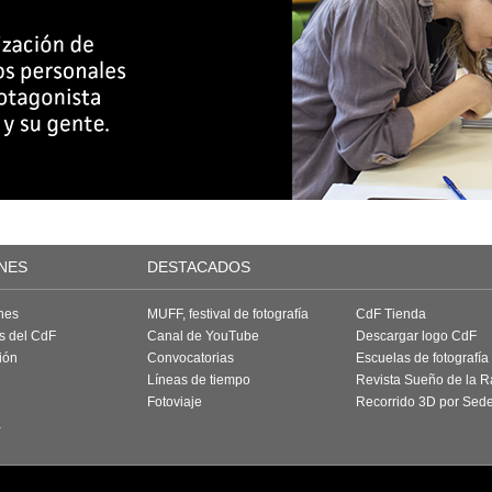
NES
DESTACADOS
nes
MUFF, festival de fotografía
CdF Tienda
as del CdF
Canal de YouTube
Descargar logo CdF
ión
Convocatorias
Escuelas de fotografía
Líneas de tiempo
Revista Sueño de la 
Fotoviaje
Recorrido 3D por Sed
a