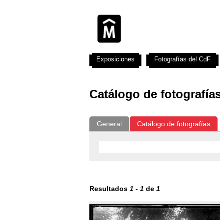
Exposiciones
Fotografías del CdF
Catálogo de fotografía
General
Catálogo de fotografías
Resultados
1
-
1
de
1