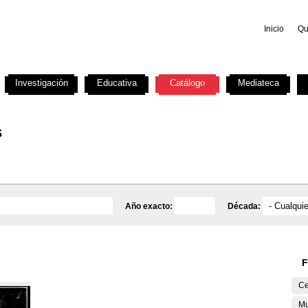
Inicio
Qu
Investigación
Educativa
Catálogo
Mediateca
s
Año exacto:
Década:
F
Ce
Mu