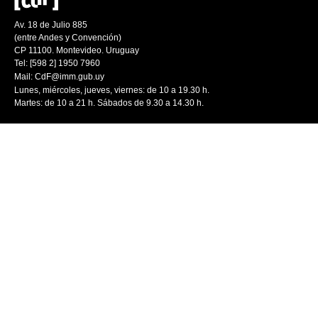
Av. 18 de Julio 885
(entre Andes y Convención)
CP 11100. Montevideo. Uruguay
Tel: [598 2] 1950 7960
Mail:
CdF@imm.gub.uy
Lunes, miércoles, jueves, viernes: de 10 a 19.30 h.
Martes: de 10 a 21 h. Sábados de 9.30 a 14.30 h.