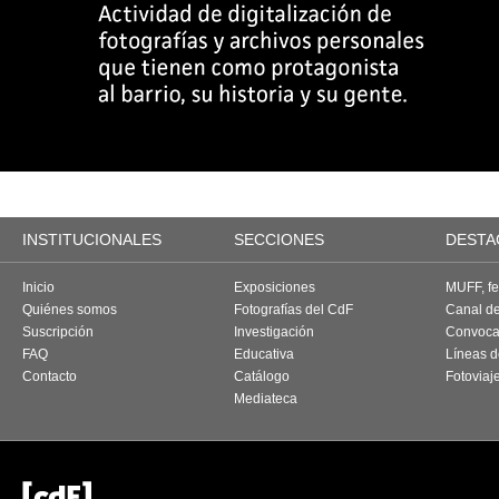
INSTITUCIONALES
SECCIONES
DESTA
Inicio
Exposiciones
MUFF, fes
Quiénes somos
Fotografías del CdF
Canal d
Suscripción
Investigación
Convoca
FAQ
Educativa
Líneas d
Contacto
Catálogo
Fotoviaj
Mediateca