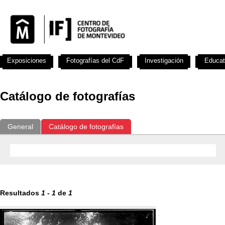
Exposiciones
Fotografías del CdF
Investigación
Educat
Catálogo de fotografías
General
Catálogo de fotografías
Resultados
1
-
1
de
1