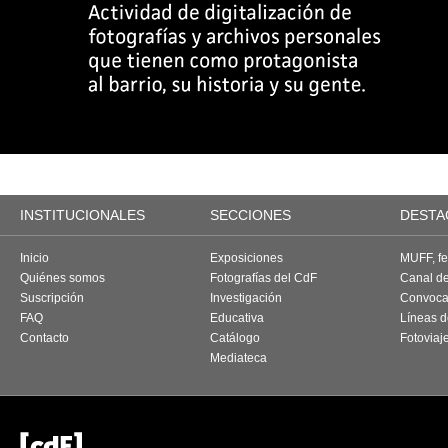
INSTITUCIONALES
SECCIONES
DESTA
Inicio
Exposiciones
MUFF, fes
Quiénes somos
Fotografías del CdF
Canal d
Suscripción
Investigación
Convoca
FAQ
Educativa
Líneas d
Contacto
Catálogo
Fotoviaj
Mediateca