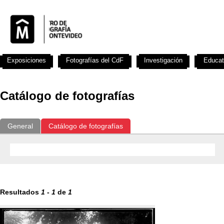
Exposiciones
Fotografías del CdF
Investigación
Educat
Catálogo de fotografías
General
Catálogo de fotografías
Resultados
1
-
1
de
1