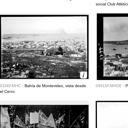
social Club Atléti
0156FMHC -
Bahía de Montevideo, vista desde
09915FMHGE -
P
el Cerro.