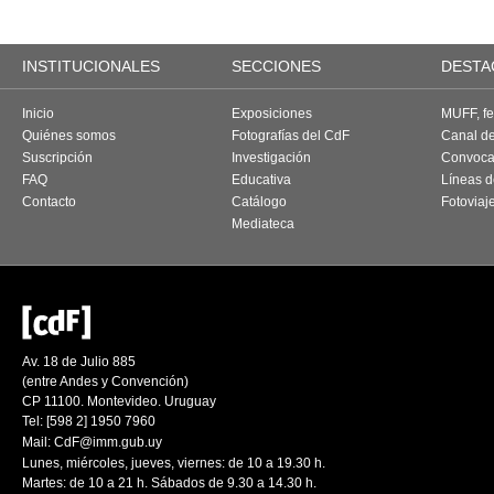
INSTITUCIONALES
SECCIONES
DESTA
Inicio
Exposiciones
MUFF, fes
Quiénes somos
Fotografías del CdF
Canal d
Suscripción
Investigación
Convoca
FAQ
Educativa
Líneas d
Contacto
Catálogo
Fotoviaj
Mediateca
Av. 18 de Julio 885
(entre Andes y Convención)
CP 11100. Montevideo. Uruguay
Tel: [598 2] 1950 7960
Mail:
CdF@imm.gub.uy
Lunes, miércoles, jueves, viernes: de 10 a 19.30 h.
Martes: de 10 a 21 h. Sábados de 9.30 a 14.30 h.