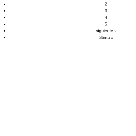
2
3
4
5
siguiente ›
última »