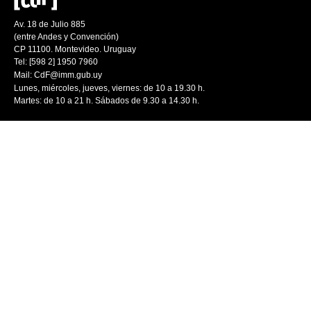
Av. 18 de Julio 885
(entre Andes y Convención)
CP 11100. Montevideo. Uruguay
Tel: [598 2] 1950 7960
Mail:
CdF@imm.gub.uy
Lunes, miércoles, jueves, viernes: de 10 a 19.30 h.
Martes: de 10 a 21 h. Sábados de 9.30 a 14.30 h.