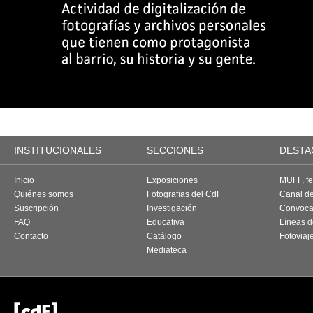
INSTITUCIONALES
SECCIONES
DESTA
Inicio
Exposiciones
MUFF, fes
Quiénes somos
Fotografías del CdF
Canal d
Suscripción
Investigación
Convoca
FAQ
Educativa
Líneas d
Contacto
Catálogo
Fotoviaj
Mediateca