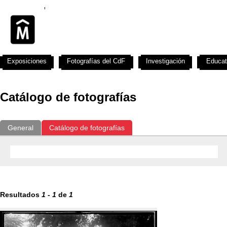
Exposiciones
Fotografías del CdF
Investigación
Educat
Catálogo de fotografías
General
Catálogo de fotografías
Resultados
1
-
1
de
1