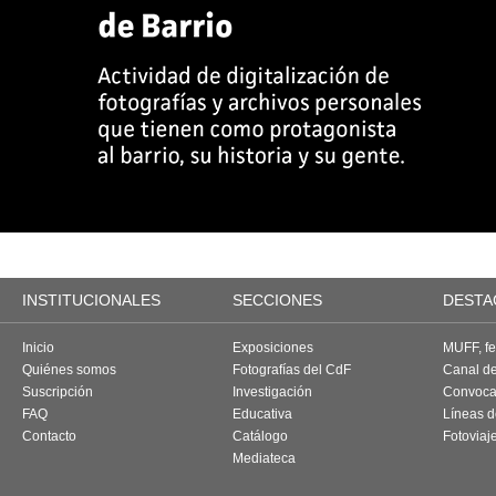
INSTITUCIONALES
SECCIONES
DESTA
Inicio
Exposiciones
MUFF, fes
Quiénes somos
Fotografías del CdF
Canal d
Suscripción
Investigación
Convoca
FAQ
Educativa
Líneas d
Contacto
Catálogo
Fotoviaj
Mediateca