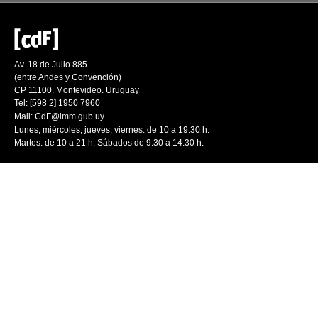
Av. 18 de Julio 885
(entre Andes y Convención)
CP 11100. Montevideo. Uruguay
Tel: [598 2] 1950 7960
Mail:
CdF@imm.gub.uy
Lunes, miércoles, jueves, viernes: de 10 a 19.30 h.
Martes: de 10 a 21 h. Sábados de 9.30 a 14.30 h.