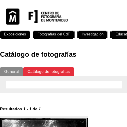
Exposiciones
Fotografías del CdF
Investigación
Educat
Catálogo de fotografías
General
Catálogo de fotografías
Resultados
1
-
1
de
1