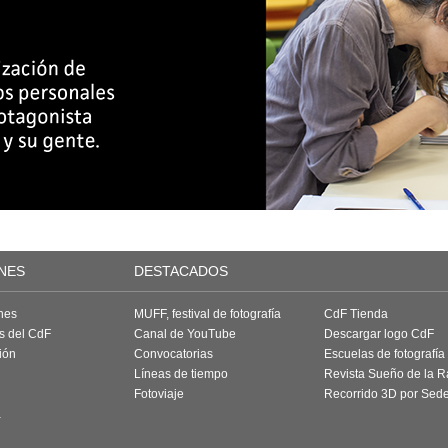
NES
DESTACADOS
nes
MUFF, festival de fotografía
CdF Tienda
as del CdF
Canal de YouTube
Descargar logo CdF
ión
Convocatorias
Escuelas de fotografía
Líneas de tiempo
Revista Sueño de la 
Fotoviaje
Recorrido 3D por Sed
a