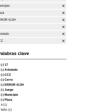
nicipio
aza
RROR 413H
bolado
CZ
alabras clave
(-)
17
(-)
Arbolado
(-)
CCZ
(-)
Cerro
(-)
ERROR 413H
(-)
Juego
(-)
Municipio
(-)
Plaza
A (1)
Niño (1)