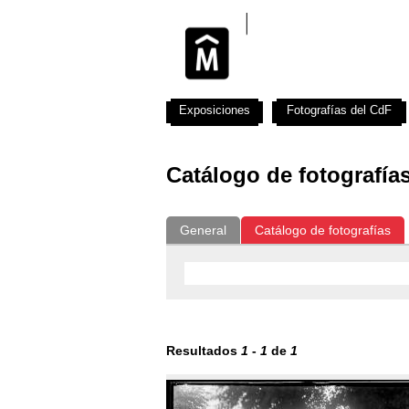
Exposiciones
Fotografías del CdF
Catálogo de fotografía
General
Catálogo de fotografías
Resultados
1
-
1
de
1