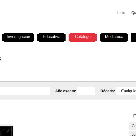
Inicio
Qu
Investigación
Educativa
Catálogo
Mediateca
s
Año exacto:
Década:
F
Ce
Ju