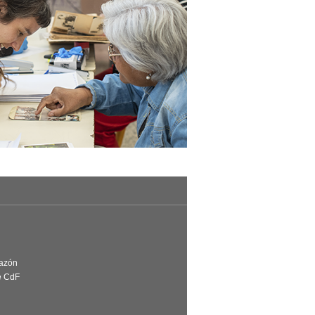
Razón
e CdF