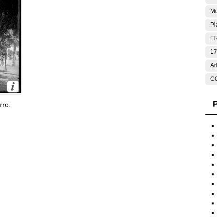
Mu
Pl
E
17
Ar
C
P
rro.